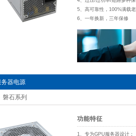
4、过压/过功率/短路多种
5、高可靠性，100%满载
6、一年换新，三年保修
服务器电源
磐石系列
功能特征
1、专为GPU服务器设计；