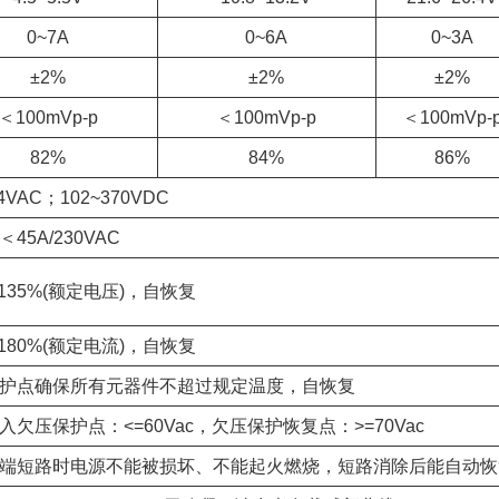
0~7A
0~6A
0~3A
±2%
±2%
±2%
＜100mVp-p
＜100mVp-p
＜100mVp-
82%
84%
86%
64VAC；102~370VDC
45A/230VAC
-135%(额定电压)，自恢复
-180%(额定电流)，自恢复
护点确保所有元器件不超过规定温度，自恢复
入欠压保护点：<=60Vac，欠压保护恢复点：>=70Vac
端短路时电源不能被损坏、不能起火燃烧，短路消除后能自动恢