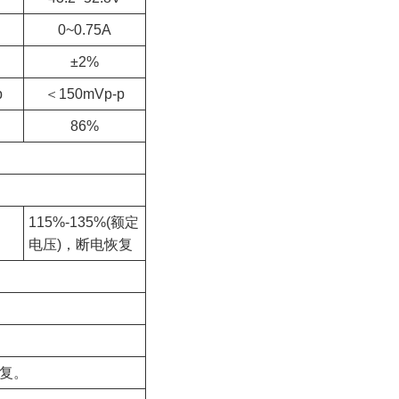
0~0.75A
±2%
p
＜150mVp-p
86%
115%-135%(额定
电压)，断电恢复
复。