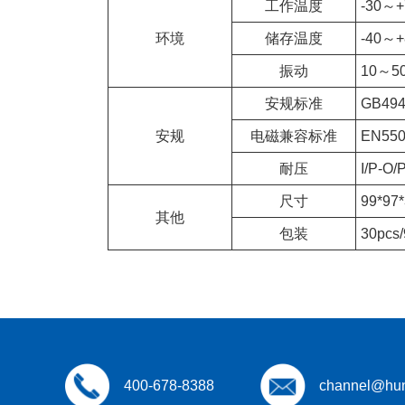
工作温度
-30
环境
储存温度
-40～
振动
10～5
安规标准
GB49
安规
电磁兼容标准
EN5503
耐压
I/P-O
尺寸
99*97
其他
包装
30pcs/
400-678-8388
channel@hun