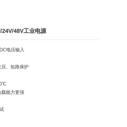
/24V/48V工业电源
70VDC电压输入
欠压、短路保护
0℃
负载能力更强
测试