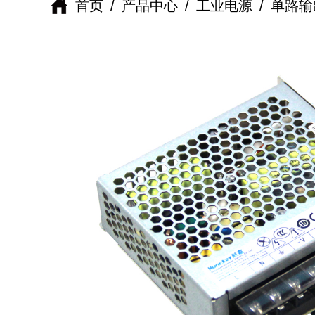
首页
/
产品中心
/
工业电源
/
单路输