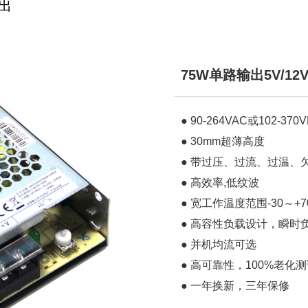
出
75W单路输出5V/12V
● 90-264VAC或102-3
● 30mm超薄高度
● 带过压、过流、过温、
● 高效率,低纹波
● 宽工作温度范围-30～+7
● 高容性负载设计，瞬时
● 并机均流可选
● 高可靠性，100%老化
● 一年换新，三年保修