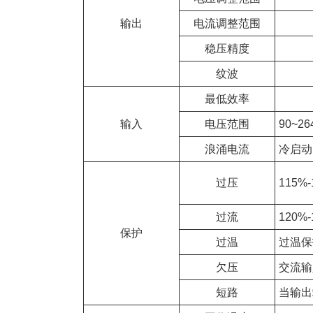
输出
电流调整范围
稳压精度
纹波
最低效率
输入
电压范围
90~2
浪涌电流
冷启动＜
过压
115%
过流
120%
保护
过温
过温保
欠压
交流输
短路
当输出