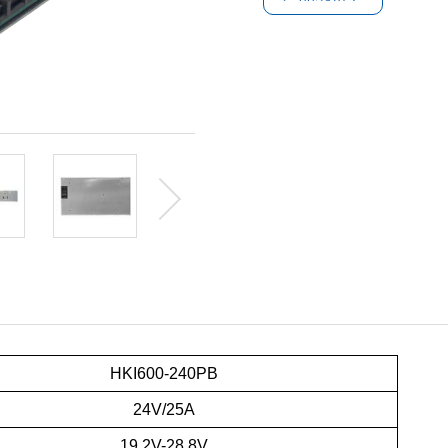
HKI600-240PB
24V/25A
19.2V-28.8V