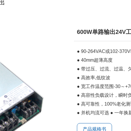
出
600W单路输出24V
● 90-264VAC或102-3
● 40mm超薄高度
● 带过压、过流、过温、
● 高效率,低纹波
● 宽工作温度范围-30～+7
● 高容性负载设计，瞬时
● 高可靠性，100%老化
● 并机均流可选 ● 一年
产品规格书