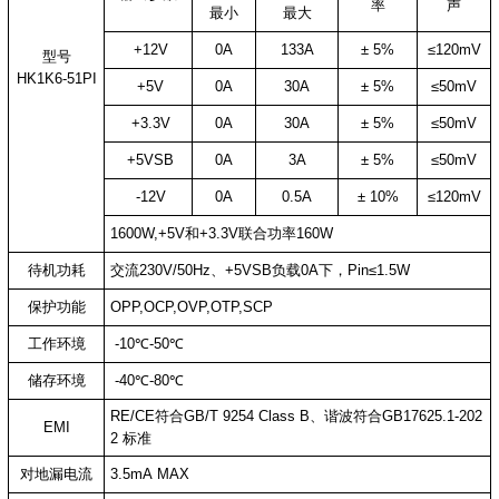
率
声
最小
最大
+12V
0A
133A
± 5%
≤120mV
型号
HK1K6-51PI
+5V
0A
30A
± 5%
≤50mV
+3.3V
0A
30A
± 5%
≤50mV
+5VSB
0A
3A
± 5%
≤50mV
-12V
0A
0.5A
± 10%
≤120mV
1600W,+5V和+3.3V联合功率160W
待机功耗
交流230V/50Hz、+5VSB负载0A下，Pin≤1.5W
保护功能
OPP,OCP,OVP,OTP,SCP
工作环境
-10℃-50℃
储存环境
-40℃-80℃
RE/CE符合GB/T 9254 Class B、谐波符合GB17625.1-202
EMI
2 标准
对地漏电流
3.5mA MAX