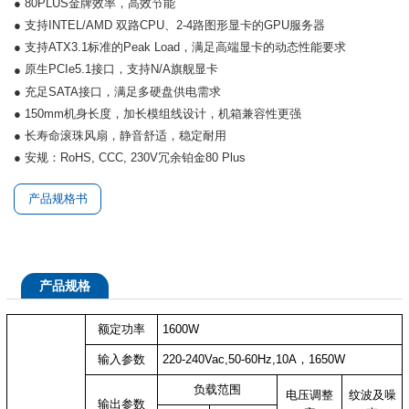
● 80PLUS金牌效率，高效节能
● 支持INTEL/AMD 双路CPU、2-4路图形显卡的GPU服务器
● 支持ATX3.1标准的Peak Load，满足高端显卡的动态性能要求
原生PCIe5.1接口，支持N/A旗舰显卡
●
● 充足SATA接口，满足多硬盘供电需求
● 150mm机身长度，加长模组线设计，机箱兼容性更强
● 长寿命滚珠风扇，静音舒适，稳定耐用
● 安规：RoHS, CCC, 230V冗余铂金80 Plus
产品规格书
产品规格
额定功率
1600W
输入参数
220-240Vac,50-60Hz,10A，1650W
负载范围
电压调整
纹波及噪
输出参数