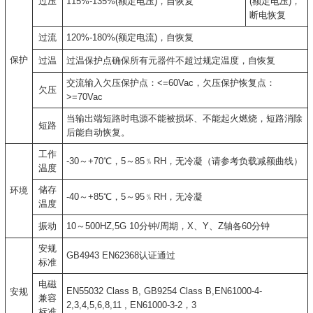
过压
115%-135%(额定电压)，自恢复
(额定电压)，
断电恢复
过流
120%-180%(额定电流)，自恢复
保护
过温
过温保护点确保所有元器件不超过规定温度，自恢复
交流输入欠压保护点：<=60Vac，欠压保护恢复点：
欠压
>=70Vac
当输出端短路时电源不能被损坏、不能起火燃烧，短路消除
短路
后能自动恢复。
工作
-30～+70℃，5～85﹪RH，无冷凝（请参考负载减额曲线）
温度
储存
环境
-40～+85℃，5～95﹪RH，无冷凝
温度
振动
10～500HZ,5G 10分钟/周期，X、Y、Z轴各60分钟
安规
GB4943 EN62368认证通过
标准
电磁
EN55032 Class B, GB9254 Class B,EN61000-4-
安规
兼容
2,3,4,5,6,8,11 , EN61000-3-2，3
标准