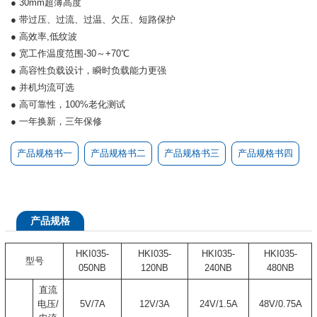
● 30mm超薄高度
● 带过压、过流、过温、欠压、短路保护
● 高效率,低纹波
● 宽工作温度范围-30～+70℃
● 高容性负载设计，瞬时负载能力更强
● 并机均流可选
● 高可靠性，100%老化测试
● 一年换新，三年保修
产品规格书一
产品规格书二
产品规格书三
产品规格书四
产品规格
HKI035-
HKI035-
HKI035-
HKI035-
型号
050NB
120NB
240NB
480NB
直流
电压/
5V/7A
12V/3A
24V/1.5A
48V/0.75A