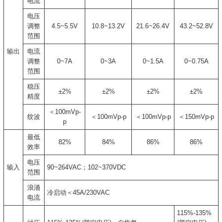
电流
电压
调整
4.5~5.5V
10.8~13.2V
21.6~26.4V
43.2~52.8V
范围
输出
电流
调整
0~7A
0~3A
0~1.5A
0~0.75A
范围
稳压
±2%
±2%
±2%
±2%
精度
＜100mVp-
纹波
＜100mVp-p
＜100mVp-p
＜150mVp-p
p
最低
82%
84%
86%
86%
效率
电压
输入
90~264VAC；102~370VDC
范围
浪涌
冷启动＜45A/230VAC
电流
115%-135%