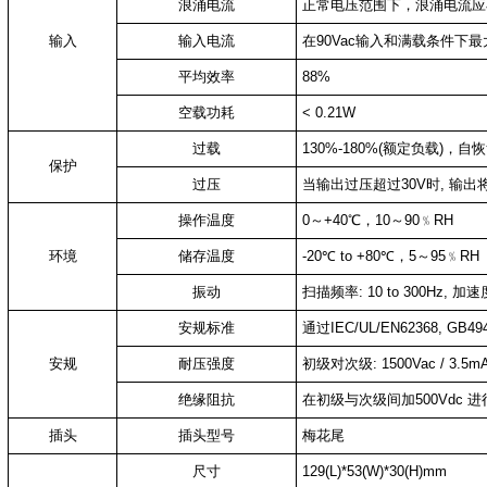
浪涌电流
正常电压范围下，浪涌电流应
输入
输入电流
在90Vac输入和满载条件下最大
平均效率
88%
空载功耗
< 0.21W
过载
130%-180%(额定负载)，自
保护
过压
当输出过压超过30V时, 输
操作温度
0～+40℃，10～90﹪RH
环境
储存温度
-20℃ to +80℃，5～95﹪RH
振动
扫描频率: 10 to 300Hz, 加
安规标准
通过IEC/UL/EN62368, GB4943
安规
耐压强度
初级对次级: 1500Vac / 3.5mA 
绝缘阻抗
在初级与次级间加500Vdc 进
插头
插头型号
梅花尾
尺寸
129(L)*53(W)*30(H)mm