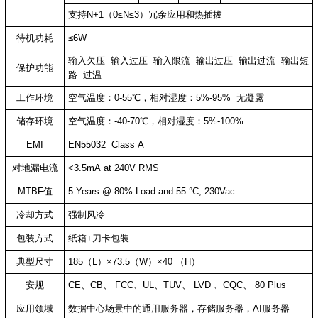
支持N+1（0≤N≤3）冗余应用和热插拔
待机功耗
≤6W
输入欠压 输入过压 输入限流 输出过压 输出过流 输出短
保护功能
路 过温
工作环境
空气温度：0-55℃，相对湿度：5%-95% 无凝露
储存环境
空气温度：-40-70℃，相对湿度：5%-100%
EMI
EN55032 Class A
对地漏电流
<3.5mA at 240V RMS
MTBF值
5 Years @ 80% Load and 55 °C, 230Vac
冷却方式
强制风冷
包装方式
纸箱+刀卡包装
典型尺寸
185（L）×73.5（W）×40 （H）
安规
CE、CB、 FCC、UL、TUV、 LVD 、CQC、 80 Plus
应用领域
数据中心场景中的通用服务器，存储服务器，AI服务器