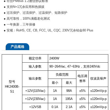
● 符合PMBus 1.2通信协议标准
● 支持N+1冗余应用和热插拔
● 过压保护、过流保护、过温保护、短路保护
● 高可靠性，100%满载老化测试
● 一年换新，三年保修
● 安规：RoHS, CE, CB, FCC, UL, CQC, 230V冗余铂金80 Plus
产品规格
额定功率
2400W
输入参数
90~264Vac, 47~63Hz，支持240Vdc
负载范围
电压调
输出参数
纹波及噪声
整率
型号
最小
最大
HK2400B-
+12V(110Vac)
1A
98A
±5%
≤120mVp-p
S1
+12V(230Vac)
1A
195A
±5%
≤120mVp-p
+12VSB
0.1A
2.1A
±5%
≤120mVp-p