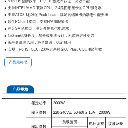
● 80PLUS金牌效率，CQC III级效率认证，高效节能
● 支持INTEL/AMD 双路CPU、2-4路图形显卡的GPU服务器
● 支持ATX3.1标准的Peak Load，满足高端显卡的动态性能要求
● 原生PCIe5.1接口，支持N/A旗舰显卡
充足SATA接口，满足多硬盘供电需求
●
● 150mm机身长度，加长模组线设计，机箱兼容性更强
● 长寿命滚珠风扇，静音舒适，稳定耐用
● 安规：RoHS, CCC, 230V冗余铂金80 Plus, CQC Ⅲ级能效
产品规格书
产品规格
额定功率
2000W
输入参数
220-240Vac,50-60Hz,15A，2000W
负载范围
电压调整
纹波及噪
输出参数