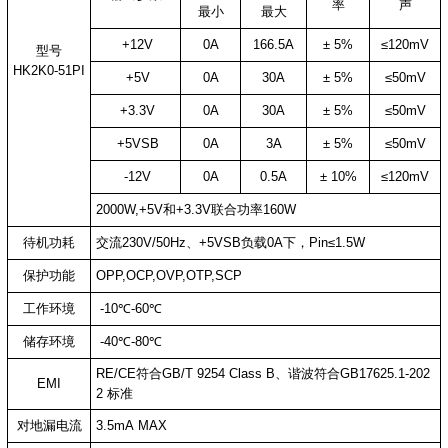
率
声
最小
最大
+12V
0A
166.5A
± 5%
≤120mV
型号
HK2K0-51PI
+5V
0A
30A
± 5%
≤50mV
+3.3V
0A
30A
± 5%
≤50mV
+5VSB
0A
3A
± 5%
≤50mV
-12V
0A
0.5A
± 10%
≤120mV
2000W,+5V和+3.3V联合功率160W
待机功耗
交流230V/50Hz、+5VSB负载0A下，Pin≤1.5W
保护功能
OPP,OCP,OVP,OTP,SCP
工作环境
-10℃-60℃
储存环境
-40℃-80℃
RE/CE符合GB/T 9254 Class B、谐波符合GB17625.1-202
EMI
2 标准
对地漏电流
3.5mA MAX