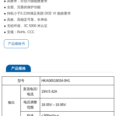
● 高效率，符合六级能效要求
● 全面、完善的保护功能
● 待机小于0.21W满足美国 DOE VI 能效要求
● 高效、高稳定可靠、长寿命
● 无铅环保、3C 5000 米认证
● 安规：RoHs, CCC
产品规格书
产品规格
型号
HKA06519034-0H1
直流电压/
19V/3.42A
电流
电压调整
输出
18.05V～19.95V
范围
纹波
<300mVp-p