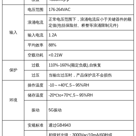
电压范围
176-264VAC
正常电压范围下，浪涌电流应小于关键器件的额
浪涌电流
定值(包括保险丝、桥整等浪涌限制元件)
输入
输入电流
1.2A
平均效率
88%
空载功耗
<0.21W
过载
110%-160%(额定负载),自恢复
保护
过压
当输出过压时，产品保护且不会损伤
操作温度
-10～+40℃,5～95%RH
储存温度
-20℃to+70℃,5～95%RH
环境
振动
5G振动
安规标准
通过GB4943
初级对次级：3000Vac/10mA/60秒或