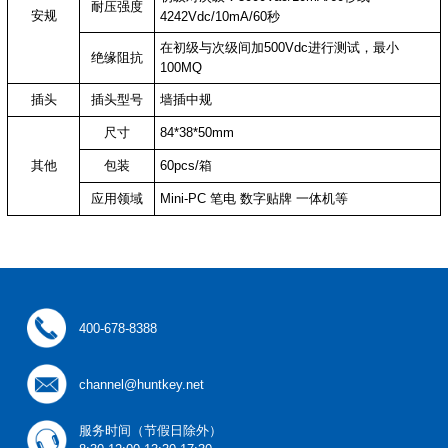
耐压强度
安规
4242Vdc/10mA/60秒
在初级与次级间加500Vdc进行测试，最小
绝缘阻抗
100MQ
插头
插头型号
墙插中规
尺寸
84*38*50mm
其他
包装
60pcs/箱
应用领域
Mini-PC 笔电 数字贴牌 一体机等
400-678-8388
channel@huntkey.net
服务时间（节假日除外）