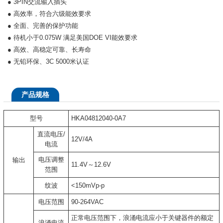
● 3PIN交流输入插头
● 高效率，符合六级能效要求
● 全面、完善的保护功能
● 待机小于0.075W 满足美国DOE VI能效要求
● 高效、高稳定可靠、长寿命
● 无铅环保、3C 5000米认证
产品规格
型号
HKA04812040-0A7
直流电压/
12V/4A
电流
电压调整
输出
11.4V～12.6V
范围
纹波
<150mVp-p
电压范围
90-264VAC
正常电压范围下，浪涌电流应小于关键器件的额定
浪涌电流