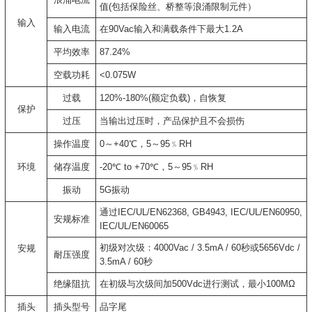
值(包括保险丝、桥整等浪涌限制元件）
输入
输入电流
在90Vac输入和满载条件下最大1.2A
平均效率
87.24%
空载功耗
<0.075W
过载
120%-180%(额定负载)，自恢复
保护
过压
当输出过压时，产品保护且不会损伤
操作温度
0～+40℃，5～95﹪RH
环境
储存温度
-20℃ to +70℃，5～95﹪RH
振动
5G振动
通过IEC/UL/EN62368, GB4943, IEC/UL/EN60950,
安规标准
IEC/UL/EN60065
初级对次级：4000Vac / 3.5mA / 60秒或5656Vdc /
安规
耐压强度
3.5mA / 60秒
绝缘阻抗
在初级与次级间加500Vdc进行测试，最小100MΩ
插头
插头型号
品字尾