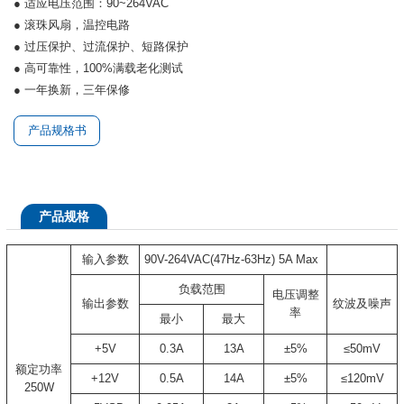
● 适应电压范围：90~264VAC
● 滚珠风扇，温控电路
● 过压保护、过流保护、短路保护
● 高可靠性，100%满载老化测试
● 一年换新，三年保修
产品规格书
产品规格
输入参数
90V-264VAC(47Hz-63Hz) 5A Max
负载范围
电压调整
输出参数
纹波及噪声
率
最小
最大
+5V
0.3A
13A
±5%
≤50mV
额定功率
+12V
0.5A
14A
±5%
≤120mV
250W