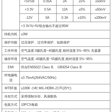
+5VSB
0.05A
2A
±5%
≤50mV
+3.3V
0.5A
12A
±5%
≤50mV
-12V
0A
0.3A
±10%
≤200mV
+3.3V与+5V组合输出不超过95W
待机功耗
≤3W
保护功能
过压保护、过功率保护、短路保护
工作环境
空气温度:0摄氏度~40摄氏度,相对湿度:5%~85% 无凝露
储存环境
空气温度:-40摄氏度~55摄氏度,相对湿度:5%~95%
EMI
符合EN55022 Class B、 GB9254 Class B
对地漏电
≤3.75mA(264VAC/50Hz)
流
MTBF值
≥100K 小时.MIL-HDBK-217F(25℃)
冷却方式
采用强制冷却、风扇散热
包装方式
10PCS每箱