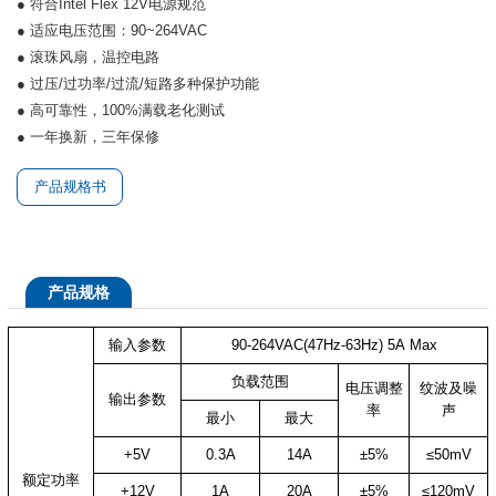
● 符合Intel Flex 12V电源规范
● 适应电压范围：90~264VAC
● 滚珠风扇，温控电路
● 过压/过功率/过流/短路多种保护功能
● 高可靠性，100%满载老化测试
● 一年换新，三年保修
产品规格书
产品规格
输入参数
90-264VAC(47Hz-63Hz) 5A Max
负载范围
电压调整
纹波及噪
输出参数
率
声
最小
最大
+5V
0.3A
14A
±5%
≤50mV
额定功率
+12V
1A
20A
±5%
≤120mV