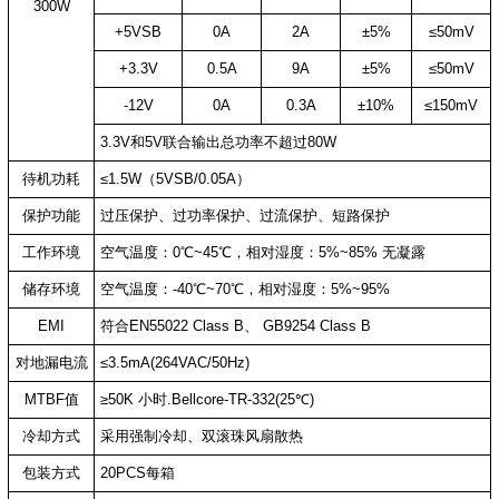
300W
+5VSB
0A
2A
±5%
≤50mV
+3.3V
0.5A
9A
±5%
≤50mV
-12V
0A
0.3A
±10%
≤150mV
3.3V和5V联合输出总功率不超过80W
待机功耗
≤1.5W（5VSB/0.05A）
保护功能
过压保护、过功率保护、过流保护、短路保护
工作环境
空气温度：0℃~45℃，相对湿度：5%~85% 无凝露
储存环境
空气温度：-40℃~70℃，相对湿度：5%~95%
EMI
符合EN55022 Class B、 GB9254 Class B
对地漏电流
≤3.5mA(264VAC/50Hz)
MTBF值
≥50K 小时.Bellcore-TR-332(25℃)
冷却方式
采用强制冷却、双滚珠风扇散热
包装方式
20PCS每箱