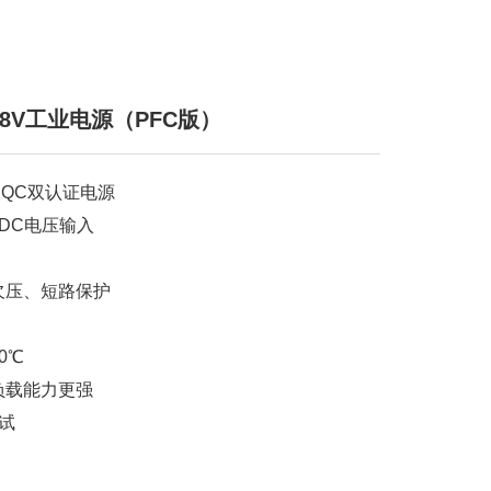
/48V工业电源（PFC版）
CQC双认证电源
70VDC电压输入
欠压、短路保护
0℃
负载能力更强
测试