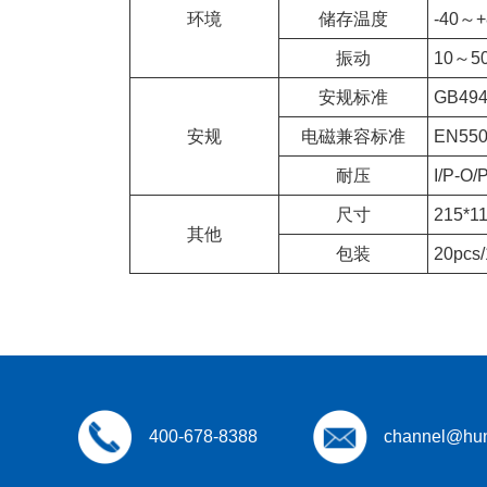
环境
储存温度
-40～
振动
10～5
安规标准
GB49
安规
电磁兼容标准
EN5503
耐压
I/P-O
尺寸
215*1
其他
包装
20pcs/
400-678-8388
channel@hun