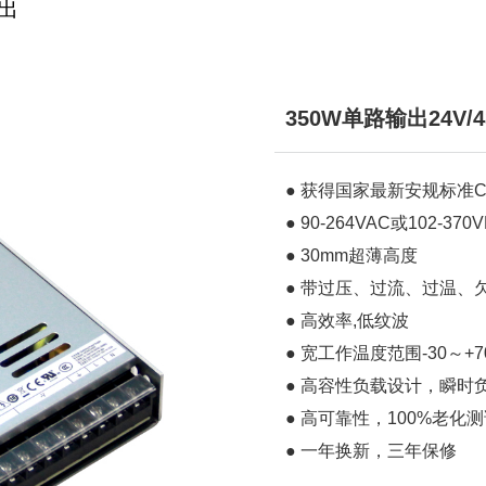
出
350W单路输出24V
● 获得国家最新安规标准
● 90-264VAC或102-3
● 30mm超薄高度
● 带过压、过流、过温、
● 高效率,低纹波
● 宽工作温度范围-30～+7
● 高容性负载设计，瞬时
● 高可靠性，100%老化
● 一年换新，三年保修