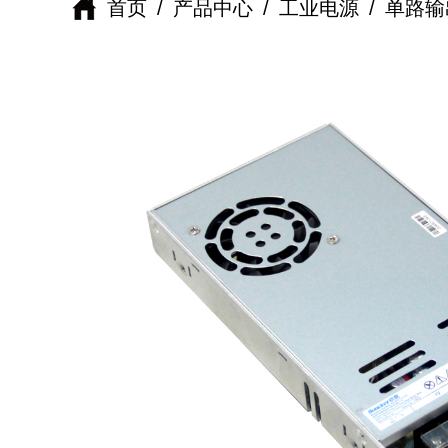
首页
/
产品中心
/
工业电源
/
单路输